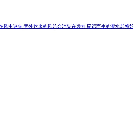
，在风中迷失 意外吹来的风总会消失在远方 应运而生的潮水却将