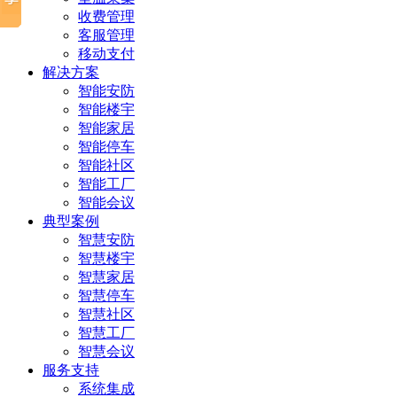
收费管理
客服管理
移动支付
解决方案
智能安防
智能楼宇
智能家居
智能停车
智能社区
智能工厂
智能会议
典型案例
智慧安防
智慧楼宇
智慧家居
智慧停车
智慧社区
智慧工厂
智慧会议
服务支持
系统集成