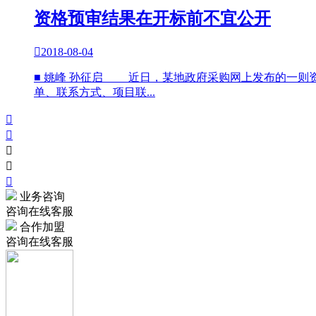
资格预审结果在开标前不宜公开

2018-08-04
■ 姚峰 孙征启 近日，某地政府采购网上发布的一则
单、联系方式、项目联...





业务咨询
咨询在线客服
合作加盟
咨询在线客服