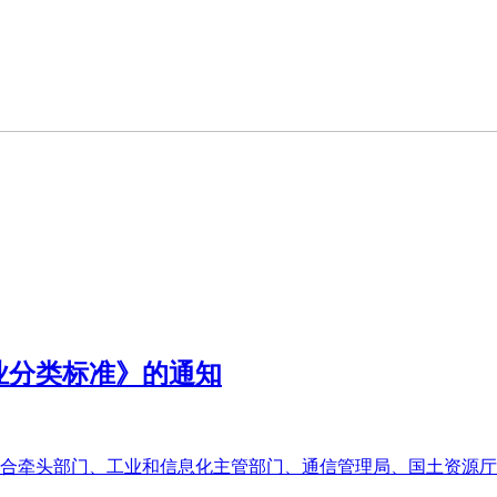
业分类标准》的通知
合牵头部门、工业和信息化主管部门、通信管理局、国土资源厅