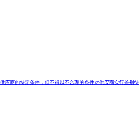
规定供应商的特定条件，但不得以不合理的条件对供应商实行差别