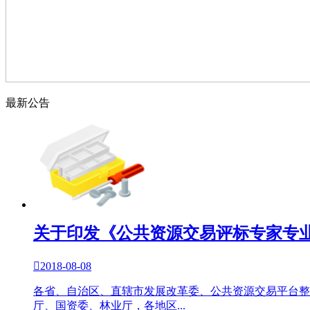
最新公告
关于印发《公共资源交易评标专家专

2018-08-08
各省、自治区、直辖市发展改革委、公共资源交易平台整
厅、国资委、林业厅，各地区...